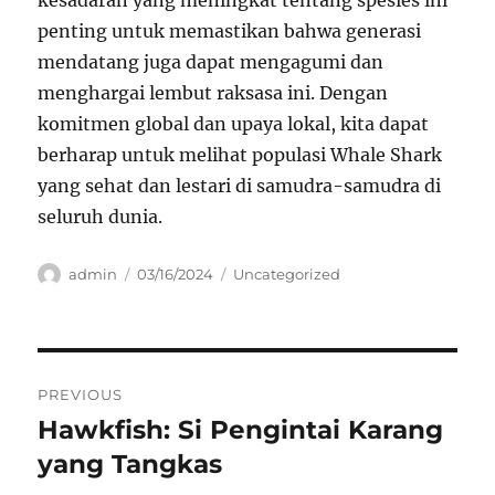
kesadaran yang meningkat tentang spesies ini
penting untuk memastikan bahwa generasi
mendatang juga dapat mengagumi dan
menghargai lembut raksasa ini. Dengan
komitmen global dan upaya lokal, kita dapat
berharap untuk melihat populasi Whale Shark
yang sehat dan lestari di samudra-samudra di
seluruh dunia.
Author
Posted
Categories
admin
03/16/2024
Uncategorized
on
Navigasi
PREVIOUS
pos
Hawkfish: Si Pengintai Karang
Previous
post:
yang Tangkas