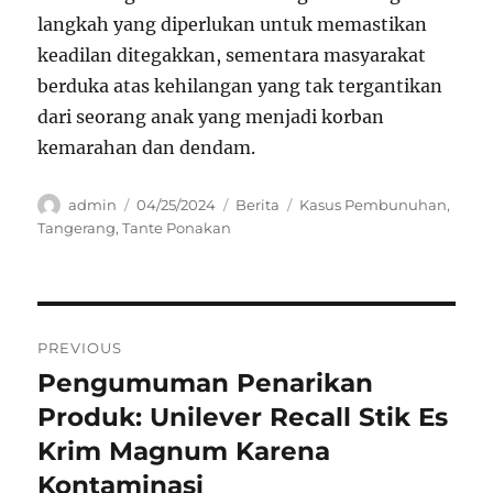
langkah yang diperlukan untuk memastikan
keadilan ditegakkan, sementara masyarakat
berduka atas kehilangan yang tak tergantikan
dari seorang anak yang menjadi korban
kemarahan dan dendam.
Author
Posted
Categories
Tags
admin
04/25/2024
Berita
Kasus Pembunuhan
,
on
Tangerang
,
Tante Ponakan
Navigasi
PREVIOUS
pos
Pengumuman Penarikan
Previous
post:
Produk: Unilever Recall Stik Es
Krim Magnum Karena
Kontaminasi