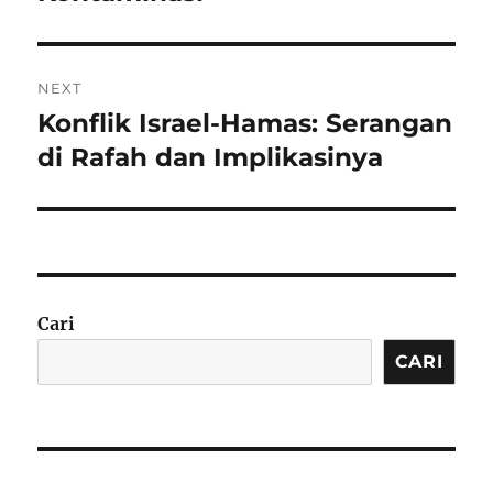
NEXT
Konflik Israel-Hamas: Serangan
Next
post:
di Rafah dan Implikasinya
Cari
CARI