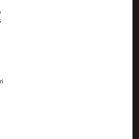
m
5
ri