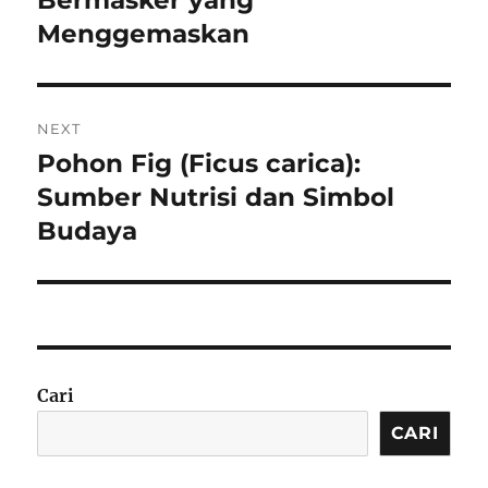
Bermasker yang
Menggemaskan
NEXT
Pohon Fig (Ficus carica):
Next
post:
Sumber Nutrisi dan Simbol
Budaya
Cari
CARI