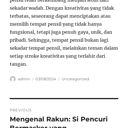
pensil telah berkembang menjadi lebih dari
sekadar wadah. Dengan kreativitas yang tidak
terbatas, seseorang dapat menciptakan atau
memilih tempat pensil yang tidak hanya
fungsional, tetapi juga penuh gaya, unik, dan
pribadi. Sehingga, tempat pensil bukan lagi
sekadar tempat pensil, melainkan teman dalam
setiap stroke kreativitas yang terlahir dari
tangan.
Author
Posted
Categories
admin
03/08/2024
Uncategorized
on
Navigasi
PREVIOUS
pos
Mengenal Rakun: Si Pencuri
Previous
post: