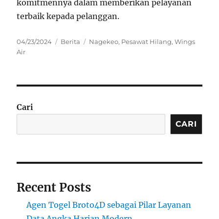
komitmennya dalam memberikan pelayanan
terbaik kepada pelanggan.
Posted
Categories
Tags
04/23/2024
Berita
Nagekeo
,
Pesawat Hilang
,
Wings
on
Air
Cari
CARI
Recent Posts
Agen Togel Broto4D sebagai Pilar Layanan
Data Angka Harian Modern