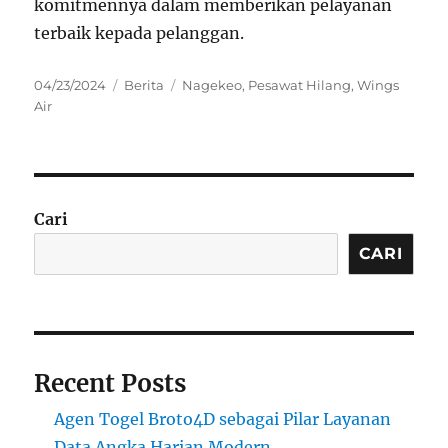
komitmennya dalam memberikan pelayanan
terbaik kepada pelanggan.
Posted
Categories
Tags
04/23/2024
Berita
Nagekeo
,
Pesawat Hilang
,
Wings
on
Air
Cari
CARI
Recent Posts
Agen Togel Broto4D sebagai Pilar Layanan
Data Angka Harian Modern