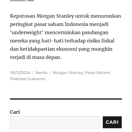
Keputusan Morgan Stanley untuk menurunkan
peringkat pasar saham Indonesia menjadi
‘underweight’ mencerminkan pandangan
mereka yang hati-hati terhadap risiko fiskal
dan ketidakpastian ekonomi yang mungkin
terjadi di masa depan.
Posted
Categories
Tags
06/12/2024
Berita
Morgan Stanley
,
Pasar Saham
,
on
Prabowo Subianto
Cari
CARI