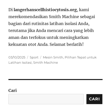
Di
langerhanscellhistiocytosis.org
, kami
merekomendasikan Smith Machine sebagai
bagian dari rutinitas latihan isolasi Anda,
terutama jika Anda mencari cara yang lebih
aman dan terfokus untuk meningkatkan
kekuatan otot Anda. Selamat berlatih!
Posted
Categories
Tags
03/10/2025
Sport
Mesin Smith
,
Pilihan Tepat untuk
on
Latihan Isolasi
,
Smith Machine
Cari
CARI