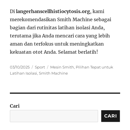
Di
langerhanscellhistiocytosis.org
, kami
merekomendasikan Smith Machine sebagai
bagian dari rutinitas latihan isolasi Anda,
terutama jika Anda mencari cara yang lebih
aman dan terfokus untuk meningkatkan
kekuatan otot Anda. Selamat berlatih!
Posted
Categories
Tags
03/10/2025
Sport
Mesin Smith
,
Pilihan Tepat untuk
on
Latihan Isolasi
,
Smith Machine
Cari
CARI