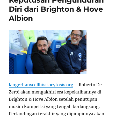
Keputusan Pengunduran
Diri dari Brighton & Hove
Albion
langerhanscellhistiocytosis.org
– Roberto De
Zerbi akan mengakhiri era kepelatihannya di
Brighton & Hove Albion setelah penutupan
musim kompetisi yang tengah berlangsung.
Pertandingan terakhir yang dipimpinnya akan