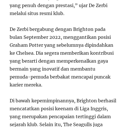
yang penuh dengan prestasi,” ujar De Zerbi
melalui situs resmi klub.
De Zerbi bergabung dengan Brighton pada
bulan September 2022, menggantikan posisi
Graham Potter yang sebelumnya dipindahkan
ke Chelsea. Dia segera memberikan kontribusi
yang berarti dengan memperkenalkan gaya
bermain yang inovatif dan membantu
pemuda-pemuda berbakat mencapai puncak
karier mereka.
Di bawah kepemimpinannya, Brighton berhasil
mencatatkan posisi keenam di Liga Inggris,
yang merupakan pencapaian tertinggi dalam
sejarah klub. Selain itu, The Seagulls juga