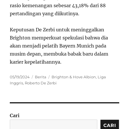
rasio kemenangan sebesar 43,18% dari 88
pertandingan yang diikutinya.
Keputusan De Zerbi untuk meninggalkan
Brighton memperkuat spekulasi bahwa dia
akan menjadi pelatih Bayern Munich pada
musim depan, membuka babak baru dalam
karier kepelatihannya.
Posted
Categories
Tags
05/19/2024
Berita
Brighton & Hove Albion
,
Liga
on
Inggris
,
Roberto De Zerbi
Cari
CARI