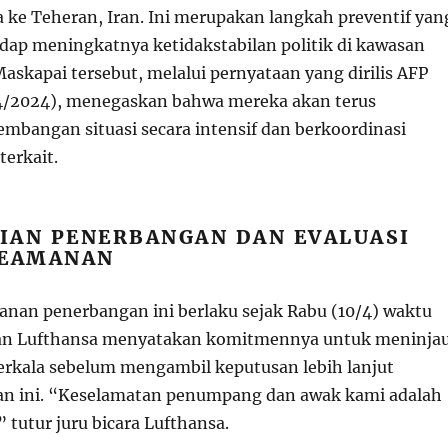
ke Teheran, Iran. Ini merupakan langkah preventif yan
adap meningkatnya ketidakstabilan politik di kawasan
askapai tersebut, melalui pernyataan yang dirilis AFP
/4/2024), menegaskan bahwa mereka akan terus
bangan situasi secara intensif dan berkoordinasi
terkait.
IAN PENERBANGAN DAN EVALUASI
KEAMANAN
anan penerbangan ini berlaku sejak Rabu (10/4) waktu
an Lufthansa menyatakan komitmennya untuk meninja
berkala sebelum mengambil keputusan lebih lanjut
an ini. “Keselamatan penumpang dan awak kami adalah
” tutur juru bicara Lufthansa.