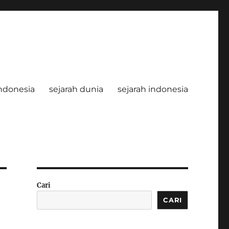
ndonesia
sejarah dunia
sejarah indonesia
Cari
CARI