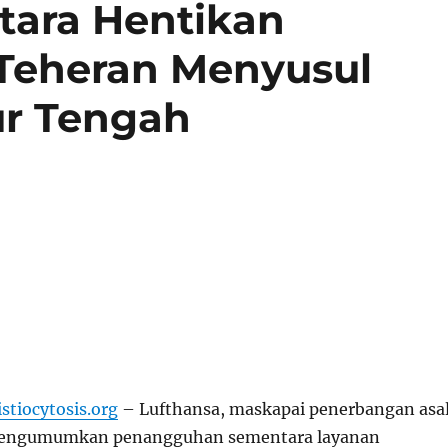
tara Hentikan
Teheran Menyusul
r Tengah
stiocytosis.org
– Lufthansa, maskapai penerbangan asa
mengumumkan penangguhan sementara layanan