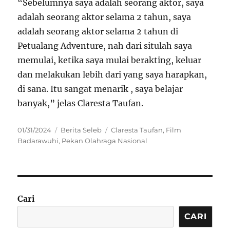
“Sebelumnya saya adalah seorang aktor, saya
adalah seorang aktor selama 2 tahun, saya
adalah seorang aktor selama 2 tahun di
Petualang Adventure, nah dari situlah saya
memulai, ketika saya mulai berakting, keluar
dan melakukan lebih dari yang saya harapkan,
di sana. Itu sangat menarik , saya belajar
banyak,” jelas Claresta Taufan.
Posted
Categories
Tags
01/31/2024
Berita Seleb
Claresta Taufan
,
Film
on
Badarawuhi
,
Pekan Olahraga Nasional
Cari
CARI