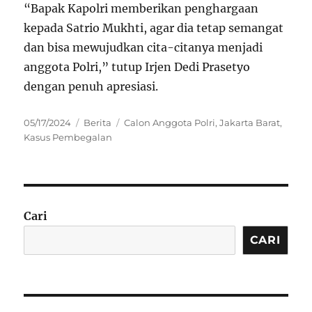
“Bapak Kapolri memberikan penghargaan
kepada Satrio Mukhti, agar dia tetap semangat
dan bisa mewujudkan cita-citanya menjadi
anggota Polri,” tutup Irjen Dedi Prasetyo
dengan penuh apresiasi.
Posted
Categories
Tags
05/17/2024
Berita
Calon Anggota Polri
,
Jakarta Barat
,
on
Kasus Pembegalan
Cari
CARI