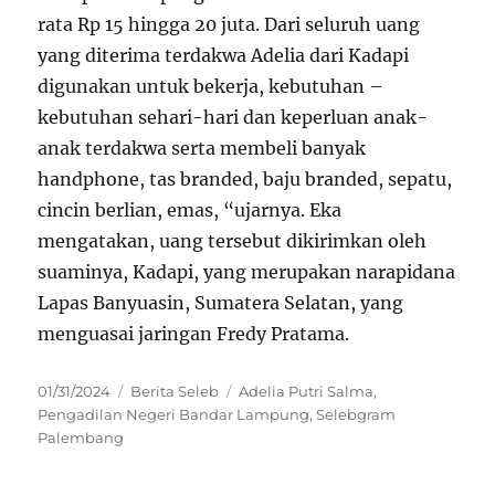
rata Rp 15 hingga 20 juta. Dari seluruh uang
yang diterima terdakwa Adelia dari Kadapi
digunakan untuk bekerja, kebutuhan –
kebutuhan sehari-hari dan keperluan anak-
anak terdakwa serta membeli banyak
handphone, tas branded, baju branded, sepatu,
cincin berlian, emas, “ujarnya. Eka
mengatakan, uang tersebut dikirimkan oleh
suaminya, Kadapi, yang merupakan narapidana
Lapas Banyuasin, Sumatera Selatan, yang
menguasai jaringan Fredy Pratama.
Posted
Categories
Tags
01/31/2024
Berita Seleb
Adelia Putri Salma
,
on
Pengadilan Negeri Bandar Lampung
,
Selebgram
Palembang