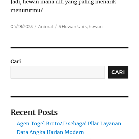
Jadi, hewan mana nih yang paling menarik
menurutmu?
Posted
Categories
Tags
04/28/2025
Animal
5 Hewan Unik
,
hewan
on
Cari
CARI
Recent Posts
Agen Togel Broto4D sebagai Pilar Layanan
Data Angka Harian Modern