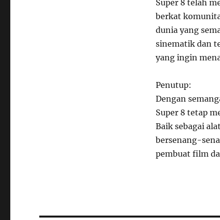
Super 8 telah m
berkat komunitas
dunia yang sema
sinematik dan t
yang ingin men
Penutup:
Dengan semangat
Super 8 tetap m
Baik sebagai ala
bersenang-senan
pembuat film da