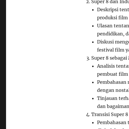
Super 8 dan Indu
Deskripsi te
produksi film
Ulasan tenta
pendidikan, d
Diskusi menge
festival film 
Super 8 sebagai 
Analisis tent
pembuat film s
Pembahasan me
dengan nostalg
Tinjauan ter
dan bagaimana
Transisi Super 8 
Pembahasan te