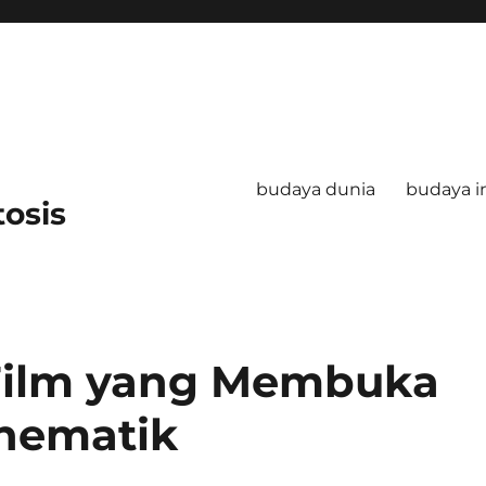
budaya dunia
budaya i
tosis
 Film yang Membuka
inematik