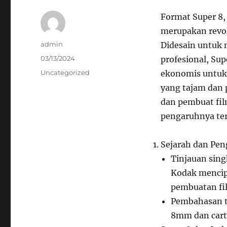
Format Super 8,
merupakan revol
Author
admin
Didesain untuk
Posted
03/13/2024
profesional, Su
on
Categories
Uncategorized
ekonomis untuk
yang tajam dan p
dan pembuat film
pengaruhnya terh
Sejarah dan Pe
Tinjauan sing
Kodak mencip
pembuatan fi
Pembahasan te
8mm dan cart