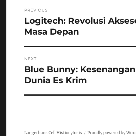
Navigasi
PREVIOUS
pos
Logitech: Revolusi Akses
Previous
post:
Masa Depan
NEXT
Blue Bunny: Kesenangan 
Next
post:
Dunia Es Krim
Langerhans Cell Histiocytosis
Proudly powered by Wor