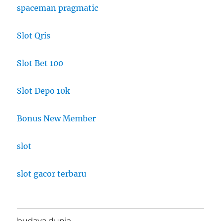
spaceman pragmatic
Slot Qris
Slot Bet 100
Slot Depo 10k
Bonus New Member
slot
slot gacor terbaru
budaya dunia