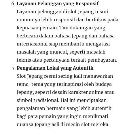
Layanan Pelanggan yang Responsif
Layanan pelanggan di slot Jepang resmi
umumnya lebih responsif dan berfokus pada
kepuasan pemain. Tim dukungan yang
berbicara dalam bahasa Jepang dan bahasa
internasional siap membantu mengatasi
masalah yang muncul, seperti masalah
teknis atau pertanyaan terkait pembayaran.
Pengalaman Lokal yang Autentik
Slot Jepang resmi sering kali menawarkan
tema-tema yang terinspirasi oleh budaya
Jepang, seperti desain karakter anime atau
simbol tradisional. Hal ini menciptakan
pengalaman bermain yang lebih autentik
bagi para pemain yang ingin menikmati
nuansa Jepang asli di mesin slot mereka.