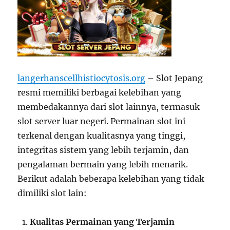
langerhanscellhistiocytosis.org
– Slot Jepang
resmi memiliki berbagai kelebihan yang
membedakannya dari slot lainnya, termasuk
slot server luar negeri. Permainan slot ini
terkenal dengan kualitasnya yang tinggi,
integritas sistem yang lebih terjamin, dan
pengalaman bermain yang lebih menarik.
Berikut adalah beberapa kelebihan yang tidak
dimiliki slot lain:
Kualitas Permainan yang Terjamin