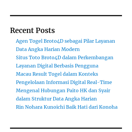
Recent Posts
Agen Togel Broto4D sebagai Pilar Layanan
Data Angka Harian Modern
Situs Toto Broto4D dalam Perkembangan
Layanan Digital Berbasis Pengguna
Macau Result Togel dalam Konteks
Pengelolaan Informasi Digital Real-Time
Mengenal Hubungan Paito HK dan Syair
dalam Struktur Data Angka Harian
Rin Nohara Kunoichi Baik Hati dari Konoha