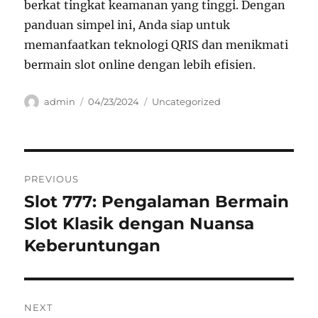
berkat tingkat keamanan yang tinggi. Dengan
panduan simpel ini, Anda siap untuk
memanfaatkan teknologi QRIS dan menikmati
bermain slot online dengan lebih efisien.
Author
Posted
Categories
admin
04/23/2024
Uncategorized
on
Navigasi
PREVIOUS
pos
Slot 777: Pengalaman Bermain
Previous
post:
Slot Klasik dengan Nuansa
Keberuntungan
NEXT