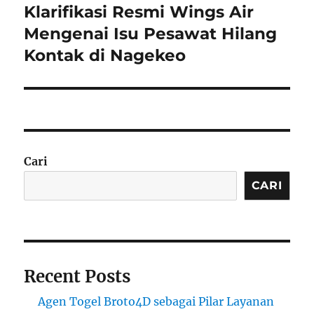
Klarifikasi Resmi Wings Air
Next
post:
Mengenai Isu Pesawat Hilang
Kontak di Nagekeo
Cari
CARI
Recent Posts
Agen Togel Broto4D sebagai Pilar Layanan