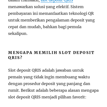
dalam transaksi,
slot deposit QRIS
menawarkan solusi yang efektif. Sistem
pembayaran ini memanfaatkan teknologi QR
untuk memberikan pengalaman deposit yang
cepat dan mudah, bahkan bagi pemula
sekalipun.
MENGAPA MEMILIH SLOT DEPOSIT
QRIS?
Slot deposit QRIS adalah jawaban untuk
pemain yang tidak ingin membuang waktu
dengan prosedur deposit yang panjang dan
rumit. Berikut adalah beberapa alasan mengapa
slot deposit QRIS menjadi pilihan favorit: