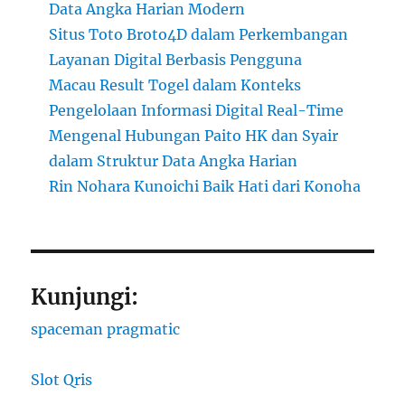
Data Angka Harian Modern
Situs Toto Broto4D dalam Perkembangan
Layanan Digital Berbasis Pengguna
Macau Result Togel dalam Konteks
Pengelolaan Informasi Digital Real-Time
Mengenal Hubungan Paito HK dan Syair
dalam Struktur Data Angka Harian
Rin Nohara Kunoichi Baik Hati dari Konoha
Kunjungi:
spaceman pragmatic
Slot Qris