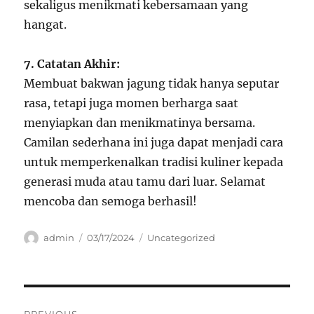
sekaligus menikmati kebersamaan yang
hangat.
7. Catatan Akhir:
Membuat bakwan jagung tidak hanya seputar
rasa, tetapi juga momen berharga saat
menyiapkan dan menikmatinya bersama.
Camilan sederhana ini juga dapat menjadi cara
untuk memperkenalkan tradisi kuliner kepada
generasi muda atau tamu dari luar. Selamat
mencoba dan semoga berhasil!
Author
Posted
Categories
admin
03/17/2024
Uncategorized
on
Navigasi