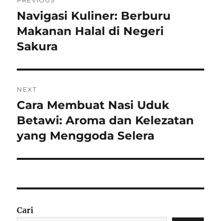
PREVIOUS
pos
Navigasi Kuliner: Berburu
Previous
post:
Makanan Halal di Negeri
Sakura
NEXT
Cara Membuat Nasi Uduk
Next
post:
Betawi: Aroma dan Kelezatan
yang Menggoda Selera
Cari