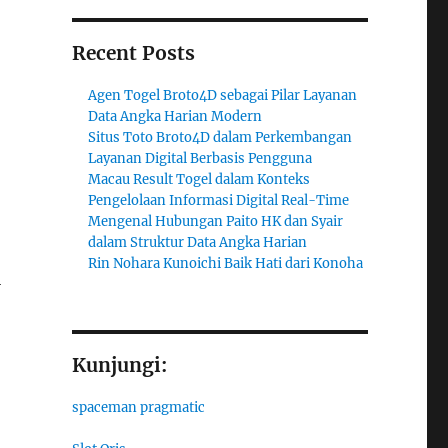
Recent Posts
Agen Togel Broto4D sebagai Pilar Layanan
Data Angka Harian Modern
Situs Toto Broto4D dalam Perkembangan
Layanan Digital Berbasis Pengguna
Macau Result Togel dalam Konteks
Pengelolaan Informasi Digital Real-Time
Mengenal Hubungan Paito HK dan Syair
dalam Struktur Data Angka Harian
Rin Nohara Kunoichi Baik Hati dari Konoha
i
Kunjungi:
spaceman pragmatic