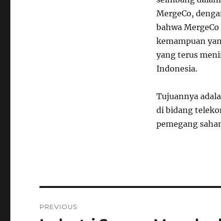
MergeCo, denga
bahwa MergeCo a
kemampuan yang
yang terus meni
Indonesia.
Tujuannya adal
di bidang telek
pemegang saha
Navigasi
PREVIOUS
pos