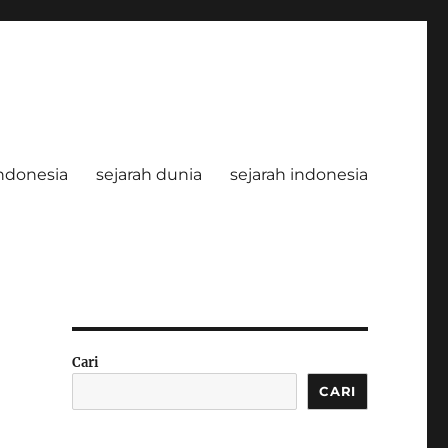
ndonesia
sejarah dunia
sejarah indonesia
Cari
CARI