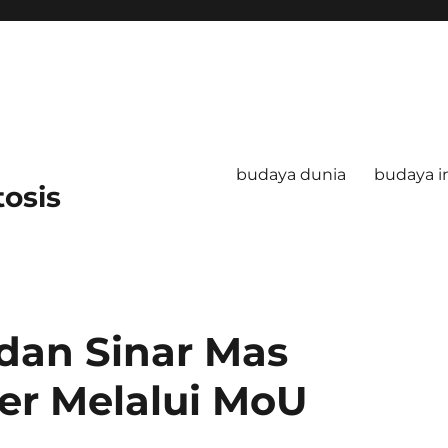
budaya dunia
budaya i
tosis
 dan Sinar Mas
r Melalui MoU