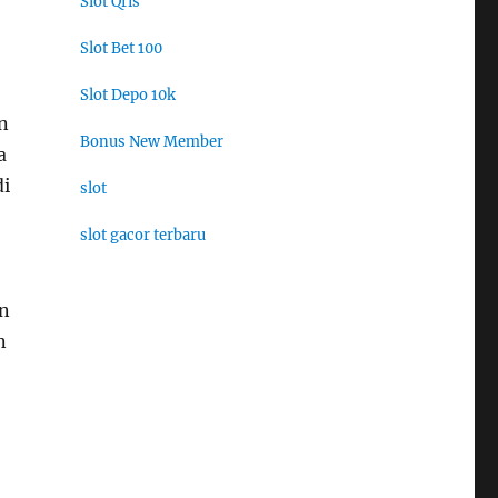
Slot Qris
Slot Bet 100
Slot Depo 10k
n
Bonus New Member
a
di
slot
slot gacor terbaru
an
n