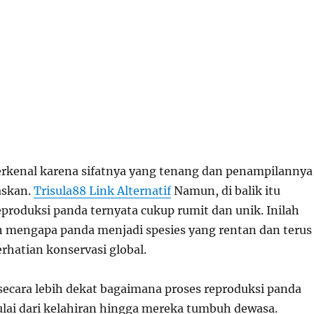
erkenal karena sifatnya yang tenang dan penampilannya
skan.
Trisula88 Link Alternatif
Namun, di balik itu
eproduksi panda ternyata cukup rumit dan unik. Inilah
an mengapa panda menjadi spesies yang rentan dan terus
hatian konservasi global.
 secara lebih dekat bagaimana proses reproduksi panda
lai dari kelahiran hingga mereka tumbuh dewasa.