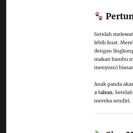
Pertu
Setelah melewat
lebih kuat. Mere
dengan lingkung
makan bambu me
menyusu) biasan
Anak panda akan
2 tahun
. Setela
mereka sendiri.