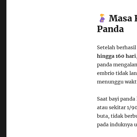
Masa K
Panda
Setelah berhasi
hingga 160 hari
panda mengala
embrio tidak l
menunggu waktu
Saat bayi panda
atau sekitar 1/9
buta, tidak ber
pada induknya 