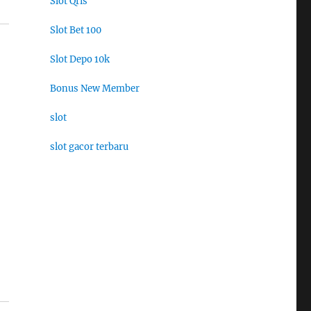
Slot Qris
Slot Bet 100
Slot Depo 10k
Bonus New Member
slot
slot gacor terbaru