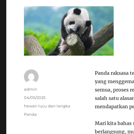
Panda raksasa t
yang menggema
Author
admin
semua, proses r
Posted
04/05/2025
salah satu alas
on
Categories
hewan lucu dan langka
mendapatkan per
Tags
Panda
Mari kita bahas
berlangsung, mu