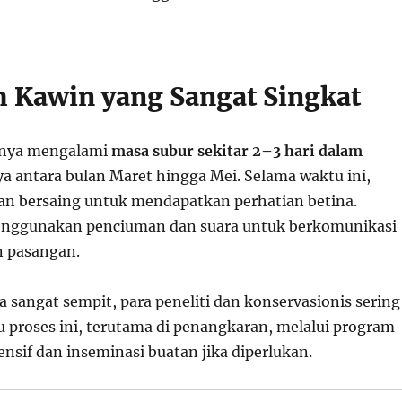
Kawin yang Sangat Singkat
anya mengalami
masa subur sekitar 2–3 hari dalam
ya antara bulan Maret hingga Mei. Selama waktu ini,
an bersaing untuk mendapatkan perhatian betina.
nggunakan penciuman dan suara untuk berkomunikasi
 pasangan.
 sangat sempit, para peneliti dan konservasionis sering
proses ini, terutama di penangkaran, melalui program
nsif dan inseminasi buatan jika diperlukan.