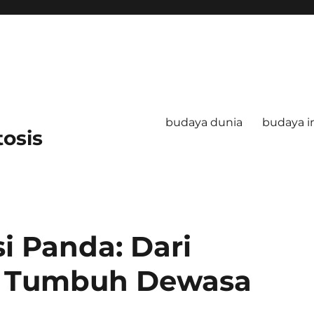
budaya dunia
budaya i
tosis
i Panda: Dari
a Tumbuh Dewasa