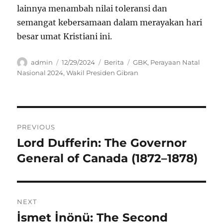
lainnya menambah nilai toleransi dan
semangat kebersamaan dalam merayakan hari
besar umat Kristiani ini.
Author
Posted
Categories
Tags
admin
12/29/2024
Berita
GBK
,
Perayaan Natal
on
Nasional 2024
,
Wakil Presiden Gibran
Navigasi
PREVIOUS
pos
Lord Dufferin: The Governor
Previous
post:
General of Canada (1872–1878)
NEXT
İsmet İnönü: The Second
Next