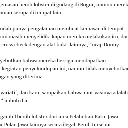
emasan benih lobster di gudang di Bogor, namun mere
aman serupa di tempat lain.
 sudah punya pengalaman membuat kemasan di tempat
ami masih menyelidiki kapan mereka melakukan itu, da
cross check dengan alat bukti lainnya,” ucap Donny.
yebutkan bahwa mereka bertiga mendapatkan
i kegiatan penyelundupan ini, namun tidak menyebutka
gan yang diterima.
variatif, dan kami sampaikan bahwa motivasinya adalah
” imbuh dia.
gambil benih lobster dari area Pelabuhan Ratu, Jawa
ar Pulau Jawa lainnya secara ilegal. Benih tersebut