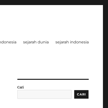
ndonesia
sejarah dunia
sejarah indonesia
Cari
CARI