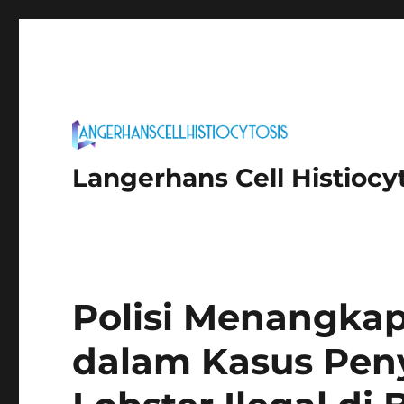
Langerhans Cell Histiocy
Polisi Menangkap
dalam Kasus Pen