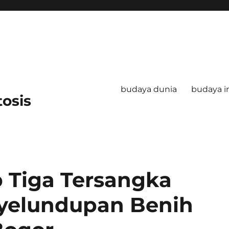
budaya dunia
budaya i
tosis
 Tiga Tersangka
yelundupan Benih