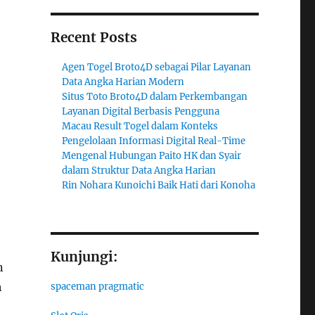
Recent Posts
Agen Togel Broto4D sebagai Pilar Layanan
Data Angka Harian Modern
Situs Toto Broto4D dalam Perkembangan
Layanan Digital Berbasis Pengguna
Macau Result Togel dalam Konteks
Pengelolaan Informasi Digital Real-Time
Mengenal Hubungan Paito HK dan Syair
dalam Struktur Data Angka Harian
Rin Nohara Kunoichi Baik Hati dari Konoha
Kunjungi:
n
h
spaceman pragmatic