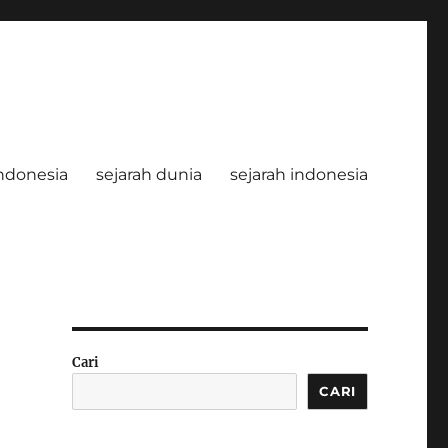
ndonesia
sejarah dunia
sejarah indonesia
Cari
CARI