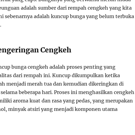
unguan adalah sumber dari rempah cengkeh yang kita
ni sebenarnya adalah kuncup bunga yang belum terbuka
.
Pengeringan Cengkeh
cup bunga cengkeh adalah proses penting yang
itas dari rempah ini. Kuncup dikumpulkan ketika
h menjadi merah tua dan kemudian dikeringkan di
selama beberapa hari. Proses ini menghasilkan cengkeh
iliki aroma kuat dan rasa yang pedas, yang merupakan
nol, minyak atsiri yang menjadi komponen utama