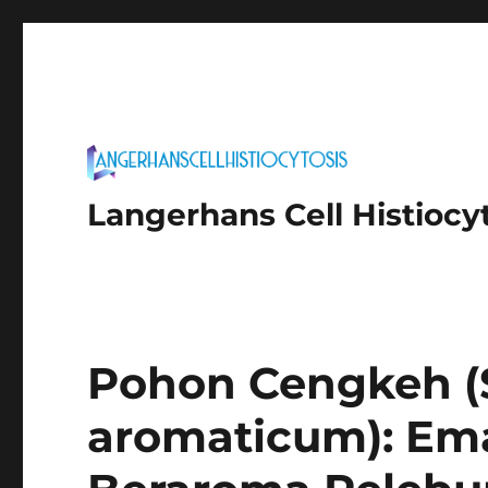
Langerhans Cell Histiocy
Pohon Cengkeh (
aromaticum): Ema