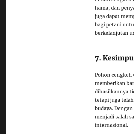
hama, dan penyak
juga dapat memp
bagi petani unt
berkelanjutan u
7. Kesimpu
Pohon cengkeh 
memberikan ban
dihasilkannya 
tetapi juga tela
budaya. Dengan 
menjadi salah s
internasional.