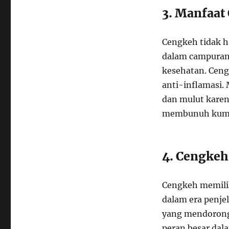
3. Manfaat
Cengkeh tidak 
dalam campuran 
kesehatan. Cengk
anti-inflamasi.
dan mulut kare
membunuh kum
4. Cengkeh
Cengkeh memilik
dalam era penje
yang mendoron
peran besar dal