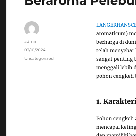
Beraroma Pelebu
LANGERHANSCE
aromaticum) me
Author
admin
berharga di duni
Posted
03/10/2024
telah menyebar 
on
Categories
Uncategorized
sangat penting b
menggali lebih 
pohon cengkeh b
1. Karakte
Pohon cengkeh a
mencapai keting
dan memiliki be