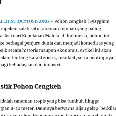
r
LLHISTIOCYTOSIS.ORG
– Pohon cengkeh (Syzygium
rupakan salah satu tanaman rempah yang paling
a. Asli dari Kepulauan Maluku di Indonesia, pohon ini
ke berbagai penjuru dunia dan menjadi komoditas yang
aik secara historis maupun ekonomis. Artikel ini akan
dalam tentang karakteristik, manfaat, serta pentingnya
agi kebudayaan dan industri.
ristik Pohon Cengkeh
dalah tanaman tropis yang bisa tumbuh hingga
gian 8-12 meter. Daunnya berwarna hijau gelap, berkila
ntuk yang elips. Bunganya yang berwarna merah muda