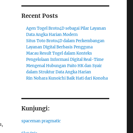
Recent Posts
Agen Togel Broto4D sebagai Pilar Layanan
Data Angka Harian Modern
Situs Toto Broto4D dalam Perkembangan
Layanan Digital Berbasis Pengguna
Macau Result Togel dalam Konteks
Pengelolaan Informasi Digital Real-Time
Mengenal Hubungan Paito HK dan Syair
dalam Struktur Data Angka Harian
Rin Nohara Kunoichi Baik Hati dari Konoha
Kunjungi:
spaceman pragmatic
u,