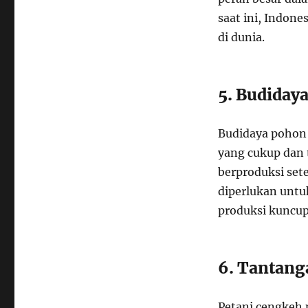
saat ini, Indone
di dunia.
5. Budiday
Budidaya pohon 
yang cukup dan 
berproduksi set
diperlukan unt
produksi kuncup
6. Tantang
Petani cengkeh 