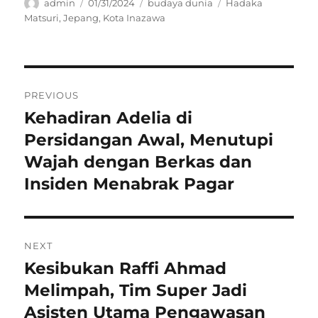
Author
Posted
Categories
Tags
admin
01/31/2024
budaya dunia
Hadaka
on
Matsuri
,
Jepang
,
Kota Inazawa
Navigasi
PREVIOUS
pos
Kehadiran Adelia di
Previous
post:
Persidangan Awal, Menutupi
Wajah dengan Berkas dan
Insiden Menabrak Pagar
NEXT
Kesibukan Raffi Ahmad
Next
post:
Melimpah, Tim Super Jadi
Asisten Utama Pengawasan