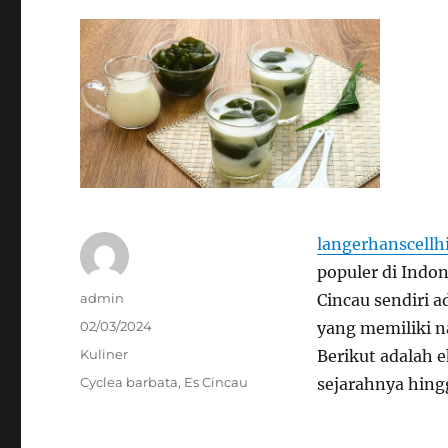
langerhanscellhi
populer di Indon
Author
admin
Cincau sendiri a
Posted
02/03/2024
yang memiliki n
on
Categories
Kuliner
Berikut adalah 
Tags
Cyclea barbata
,
Es Cincau
sejarahnya hing