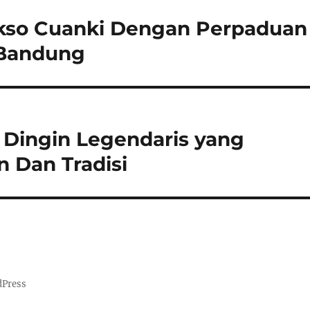
kso Cuanki Dengan Perpaduan
 Bandung
n Dingin Legendaris yang
Dan Tradisi
dPress