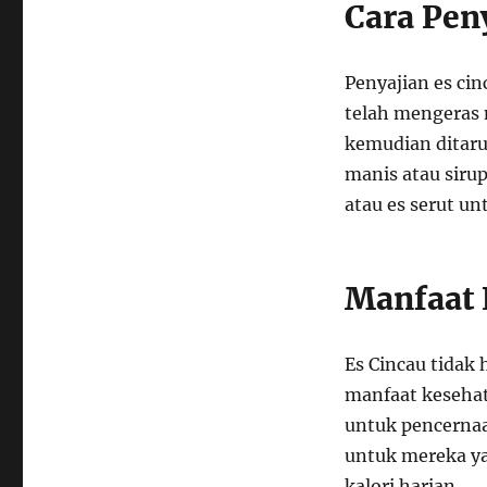
Cara Pen
Penyajian es ci
telah mengeras 
kemudian ditaru
manis atau siru
atau es serut u
Manfaat 
Es Cincau tidak
manfaat kesehat
untuk pencernaa
untuk mereka ya
kalori harian.