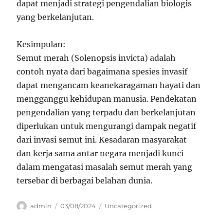
dapat menjadi strategi pengendalian biologis
yang berkelanjutan.
Kesimpulan:
Semut merah (Solenopsis invicta) adalah
contoh nyata dari bagaimana spesies invasif
dapat mengancam keanekaragaman hayati dan
mengganggu kehidupan manusia. Pendekatan
pengendalian yang terpadu dan berkelanjutan
diperlukan untuk mengurangi dampak negatif
dari invasi semut ini. Kesadaran masyarakat
dan kerja sama antar negara menjadi kunci
dalam mengatasi masalah semut merah yang
tersebar di berbagai belahan dunia.
Author
Posted
Categories
admin
03/08/2024
Uncategorized
on