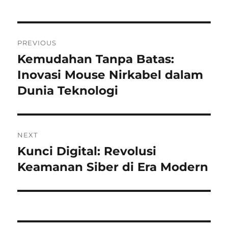
Navigasi
PREVIOUS
pos
Kemudahan Tanpa Batas:
Previous
post:
Inovasi Mouse Nirkabel dalam
Dunia Teknologi
NEXT
Kunci Digital: Revolusi
Next
post:
Keamanan Siber di Era Modern