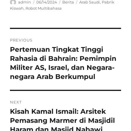
Author
Posted
Categories
Tags
admin
06/14/2024
Berita
Arab Saudi
,
Pabrik
on
Kiswah
,
Robot Multibahasa
Navigasi
PREVIOUS
pos
Pertemuan Tingkat Tinggi
Previous
post:
Rahasia di Bahrain: Pemimpin
Militer AS, Israel, dan Negara-
negara Arab Berkumpul
NEXT
Kisah Kamal Ismail: Arsitek
Next
post:
Pemasang Marmer di Masjidil
Haram dan Masjid Nabawi