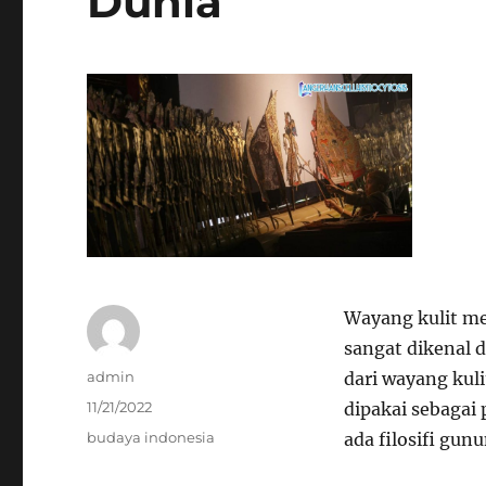
Dunia
Wayang kulit me
sangat dikenal 
Author
admin
dari wayang kul
Posted
11/21/2022
dipakai sebagai
on
Categories
budaya indonesia
ada filosifi gu