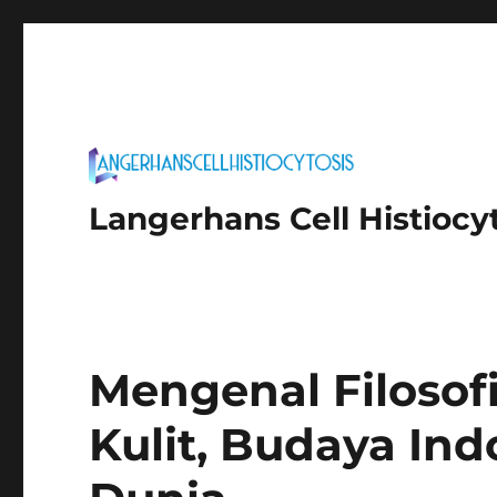
Langerhans Cell Histiocy
Mengenal Filoso
Kulit, Budaya Ind