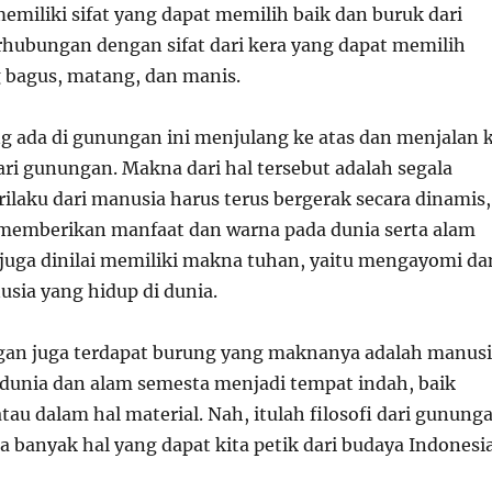
emiliki sifat yang dapat memilih baik dan buruk dari
erhubungan dengan sifat dari kera yang dapat memilih
 bagus, matang, dan manis.
g ada di gunungan ini menjulang ke atas dan menjalan 
ari gunungan. Makna dari hal tersebut adalah segala
ilaku dari manusia harus terus bergerak secara dinamis,
memberikan manfaat dan warna pada dunia serta alam
juga dinilai memiliki makna tuhan, yaitu mengayomi da
sia yang hidup di dunia.
gan juga terdapat burung yang maknanya adalah manus
unia dan alam semesta menjadi tempat indah, baik
 atau dalam hal material. Nah, itulah filosofi dari gunung
a banyak hal yang dapat kita petik dari budaya Indonesi