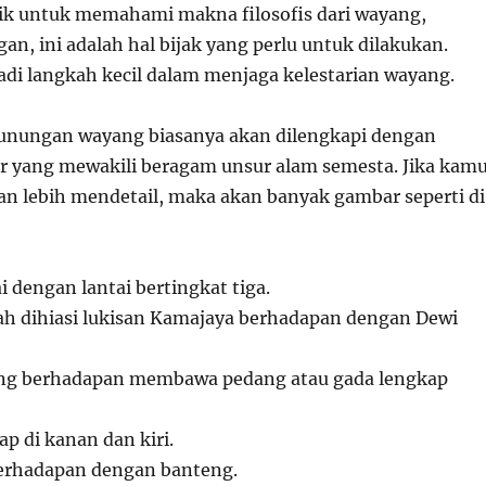
rik untuk memahami makna filosofis dari wayang,
n, ini adalah hal bijak yang perlu untuk dilakukan.
adi langkah kecil dalam menjaga kelestarian wayang.
unungan wayang biasanya akan dilengkapi dengan
 yang mewakili beragam unsur alam semesta. Jika kam
n lebih mendetail, maka akan banyak gambar seperti di
 dengan lantai bertingkat tiga.
h dihiasi lukisan Kamajaya berhadapan dengan Dewi
ling berhadapan membawa pedang atau gada lengkap
p di kanan dan kiri.
erhadapan dengan banteng.