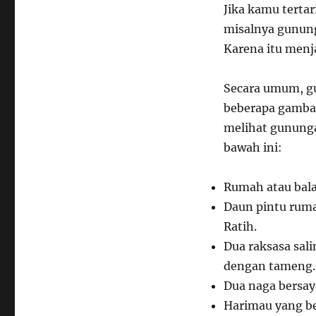
Jika kamu terta
misalnya gununga
Karena itu menj
Secara umum, g
beberapa gambar
melihat gununga
bawah ini:
Rumah atau balai
Daun pintu ruma
Ratih.
Dua raksasa sa
dengan tameng.
Dua naga bersaya
Harimau yang b