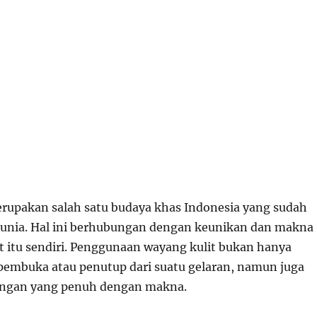
rupakan salah satu budaya khas Indonesia yang sudah
dunia. Hal ini berhubungan dengan keunikan dan makna
it itu sendiri. Penggunaan wayang kulit bukan hanya
 pembuka atau penutup dari suatu gelaran, namun juga
nungan yang penuh dengan makna.