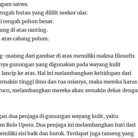
agam satwa.
engah hutan yang dililit seekor ular.
i tengah pohon besar.
ung di atas ranting.
i atas cabang pohon.
-maisng dari gambar di atas memiliki makna filosofis
sanya gunungan yang digunakan pada wayang kulit
 lancip ke atas. Hal ini melambangkan kehidupan dari
semakin tinggi ilmu dan tua usianya, maka mereka harus
ucu, melambangkan mereka akan semakin dekat denga
an dua penjaga di gunungan wayang kulit, yaitu
an Bolo Upoto. Dua penjaga ini melambangkan hati dari
miliki sisi baik dan buruk. Terdapat juga tameng yang