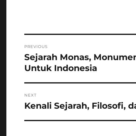
Navigasi
PREVIOUS
pos
Sejarah Monas, Monumen
Previous
post:
Untuk Indonesia
NEXT
Kenali Sejarah, Filosofi,
Next
post: