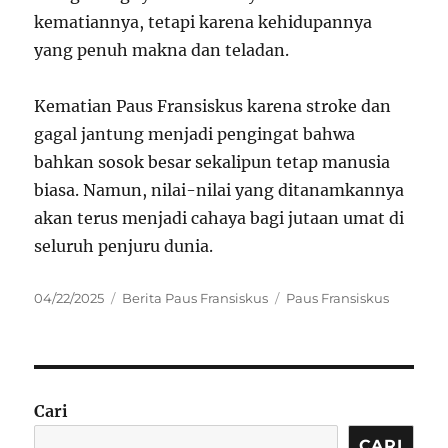
kematiannya, tetapi karena kehidupannya
yang penuh makna dan teladan.
Kematian Paus Fransiskus karena stroke dan
gagal jantung menjadi pengingat bahwa
bahkan sosok besar sekalipun tetap manusia
biasa. Namun, nilai-nilai yang ditanamkannya
akan terus menjadi cahaya bagi jutaan umat di
seluruh penjuru dunia.
Posted
Categories
Tags
04/22/2025
Berita Paus Fransiskus
Paus Fransiskus
on
Cari
CARI