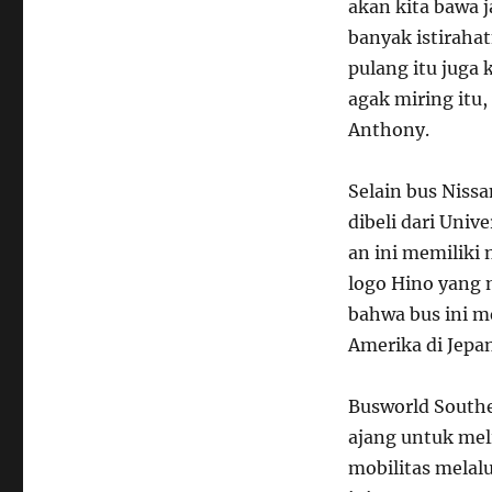
akan kita bawa j
banyak istirahat
pulang itu juga 
agak miring itu
Anthony.
Selain bus Niss
dibeli dari Univ
an ini memiliki
logo Hino yang
bahwa bus ini me
Amerika di Jepan
Busworld Southe
ajang untuk mel
mobilitas melalu