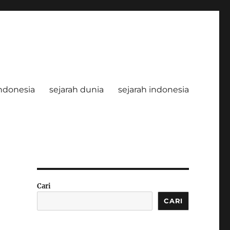
ndonesia
sejarah dunia
sejarah indonesia
Cari
CARI