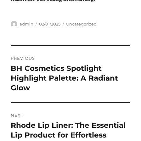
Author
Posted
Categories
admin
02/01/2025
Uncategorized
on
Navigasi
PREVIOUS
pos
BH Cosmetics Spotlight
Previous
post:
Highlight Palette: A Radiant
Glow
NEXT
Rhode Lip Liner: The Essential
Next
post:
Lip Product for Effortless