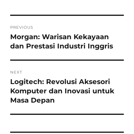
on
Navigasi
PREVIOUS
pos
Morgan: Warisan Kekayaan
Previous
post:
dan Prestasi Industri Inggris
NEXT
Logitech: Revolusi Aksesori
Next
post:
Komputer dan Inovasi untuk
Masa Depan