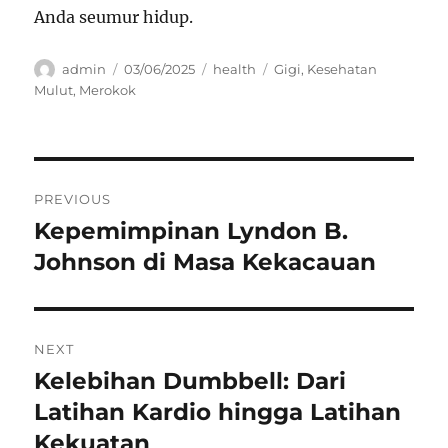
Anda seumur hidup.
Author
Posted
Categories
Tags
admin
03/06/2025
health
Gigi
,
Kesehatan
on
Mulut
,
Merokok
Navigasi
PREVIOUS
pos
Kepemimpinan Lyndon B.
Previous
post:
Johnson di Masa Kekacauan
NEXT
Kelebihan Dumbbell: Dari
Next
post:
Latihan Kardio hingga Latihan
Kekuatan