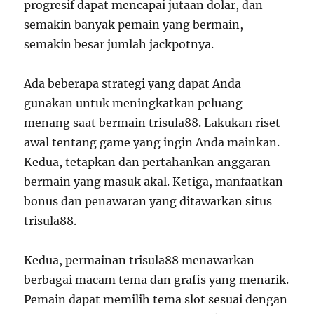
progresif dapat mencapai jutaan dolar, dan
semakin banyak pemain yang bermain,
semakin besar jumlah jackpotnya.
Ada beberapa strategi yang dapat Anda
gunakan untuk meningkatkan peluang
menang saat bermain trisula88. Lakukan riset
awal tentang game yang ingin Anda mainkan.
Kedua, tetapkan dan pertahankan anggaran
bermain yang masuk akal. Ketiga, manfaatkan
bonus dan penawaran yang ditawarkan situs
trisula88.
Kedua, permainan trisula88 menawarkan
berbagai macam tema dan grafis yang menarik.
Pemain dapat memilih tema slot sesuai dengan