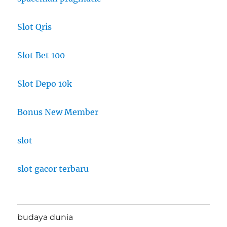
Slot Qris
Slot Bet 100
Slot Depo 10k
Bonus New Member
slot
slot gacor terbaru
budaya dunia