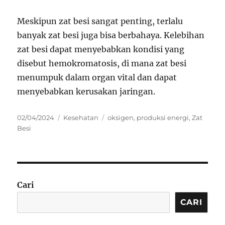
Meskipun zat besi sangat penting, terlalu
banyak zat besi juga bisa berbahaya. Kelebihan
zat besi dapat menyebabkan kondisi yang
disebut hemokromatosis, di mana zat besi
menumpuk dalam organ vital dan dapat
menyebabkan kerusakan jaringan.
Posted
Categories
Tags
02/04/2024
Kesehatan
oksigen
,
produksi energi
,
Zat
on
Besi
Cari
CARI