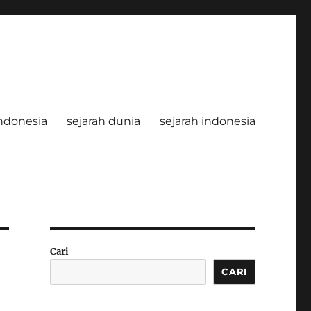
ndonesia
sejarah dunia
sejarah indonesia
Cari
CARI