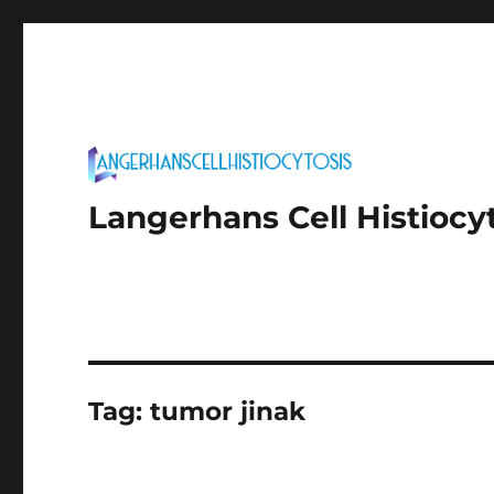
Langerhans Cell Histiocy
Tag:
tumor jinak