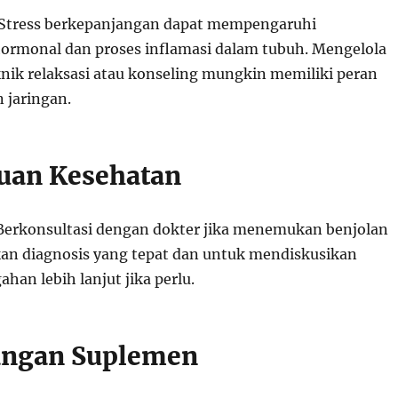
Stress berkepanjangan dapat mempengaruhi
rmonal dan proses inflamasi dalam tubuh. Mengelola
knik relaksasi atau konseling mungkin memiliki peran
 jaringan.
uan Kesehatan
erkonsultasi dengan dokter jika menemukan benjolan
n diagnosis yang tepat dan untuk mendiskusikan
han lebih lanjut jika perlu.
angan Suplemen