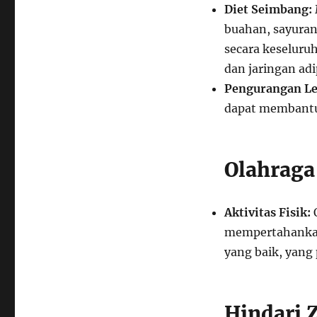
Diet Seimbang:
buahan, sayuran
secara keseluru
dan jaringan adi
Pengurangan Le
dapat membantu
Olahraga
Aktivitas Fisik:
O
mempertahankan
yang baik, yang
Hindari 