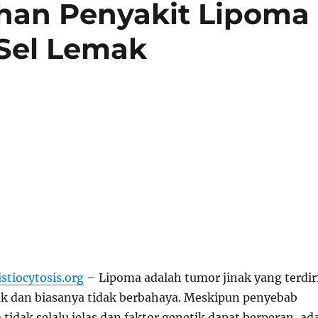
han Penyakit Lipoma
 Sel Lemak
stiocytosis.org
– Lipoma adalah tumor jinak yang terdir
mak dan biasanya tidak berbahaya. Meskipun penyebab
a tidak selalu jelas dan faktor genetik dapat berperan, ad