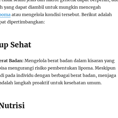
ah yang dapat diambil untuk mungkin mencegah
ipoma
atau mengelola kondisi tersebut. Berikut adalah
apat dipertimbangkan:
up Sehat
erat Badan:
Mengelola berat badan dalam kisaran yang
bisa mengurangi risiko pembentukan lipoma. Meskipun
adi pada individu dengan berbagai berat badan, menjaga
 adalah langkah proaktif untuk kesehatan umum.
Nutrisi