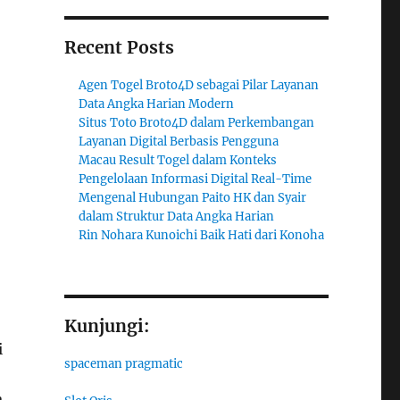
Recent Posts
Agen Togel Broto4D sebagai Pilar Layanan
Data Angka Harian Modern
Situs Toto Broto4D dalam Perkembangan
Layanan Digital Berbasis Pengguna
Macau Result Togel dalam Konteks
Pengelolaan Informasi Digital Real-Time
Mengenal Hubungan Paito HK dan Syair
dalam Struktur Data Angka Harian
Rin Nohara Kunoichi Baik Hati dari Konoha
Kunjungi:
i
spaceman pragmatic
a