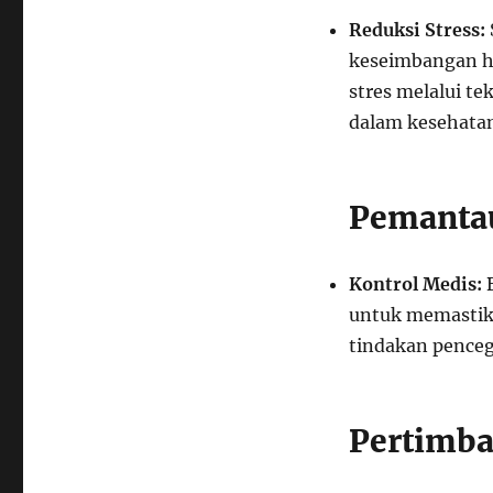
Reduksi Stress:
keseimbangan ho
stres melalui te
dalam kesehatan
Pemanta
Kontrol Medis:
B
untuk memastika
tindakan pencega
Pertimb