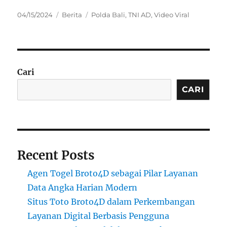
Posted
Categories
Tags
04/15/2024
Berita
Polda Bali
,
TNI AD
,
Video Viral
on
Cari
CARI
Recent Posts
Agen Togel Broto4D sebagai Pilar Layanan
Data Angka Harian Modern
Situs Toto Broto4D dalam Perkembangan
Layanan Digital Berbasis Pengguna