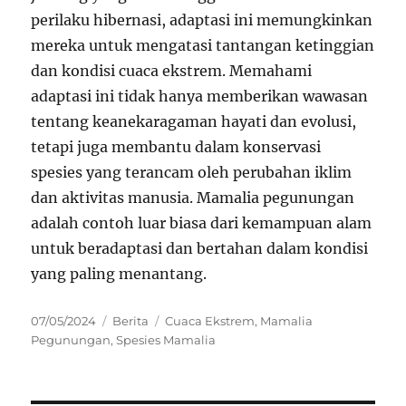
perilaku hibernasi, adaptasi ini memungkinkan
mereka untuk mengatasi tantangan ketinggian
dan kondisi cuaca ekstrem. Memahami
adaptasi ini tidak hanya memberikan wawasan
tentang keanekaragaman hayati dan evolusi,
tetapi juga membantu dalam konservasi
spesies yang terancam oleh perubahan iklim
dan aktivitas manusia. Mamalia pegunungan
adalah contoh luar biasa dari kemampuan alam
untuk beradaptasi dan bertahan dalam kondisi
yang paling menantang.
Posted
Categories
Tags
07/05/2024
Berita
Cuaca Ekstrem
,
Mamalia
on
Pegunungan
,
Spesies Mamalia