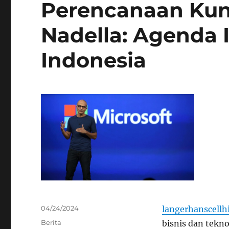
Perencanaan Kun
Nadella: Agenda I
Indonesia
Posted
04/24/2024
langerhanscellhi
on
Categories
Berita
bisnis dan tekno