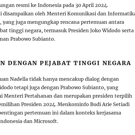
ngan resmi ke Indonesia pada 30 April 2024.
 disampaikan oleh Menteri Komunikasi dan Informatik
di, yang juga mengungkap rencana pertemuan antara
abat tinggi negara, termasuk Presiden Joko Widodo serta
nan Prabowo Subianto.
N DENGAN PEJABAT TINGGI NEGARA
uan Nadella tidak hanya mencakup dialog dengan
idodo tetapi juga dengan Prabowo Subianto, yang
i Menteri Pertahanan dan merupakan presiden terpilih
emilihan Presiden 2024. Menkominfo Budi Arie Setiadi
entingan pertemuan ini dalam konteks kerjasama
 Indonesia dan Microsoft.