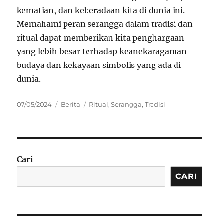
kematian, dan keberadaan kita di dunia ini.
Memahami peran serangga dalam tradisi dan
ritual dapat memberikan kita penghargaan
yang lebih besar terhadap keanekaragaman
budaya dan kekayaan simbolis yang ada di
dunia.
Posted
Categories
Tags
07/05/2024
Berita
Ritual
,
Serangga
,
Tradisi
on
Cari
CARI