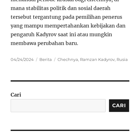
mana stabilitas politik dan sosial daerah
tersebut tergantung pada pemilihan penerus
yang mampu mempertahankan kebijakan dan
pengaruh Kadyrov saat ini atau mungkin
membawa perubahan baru.
Posted
Categories
Tags
04/24/2024
Berita
Chechnya
,
Ramzan Kadyrov
,
Rusia
on
Cari
CARI