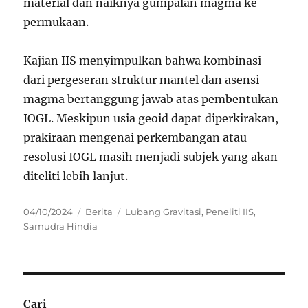
material dan naiknya gumpalan magma ke
permukaan.
Kajian IIS menyimpulkan bahwa kombinasi
dari pergeseran struktur mantel dan asensi
magma bertanggung jawab atas pembentukan
IOGL. Meskipun usia geoid dapat diperkirakan,
prakiraan mengenai perkembangan atau
resolusi IOGL masih menjadi subjek yang akan
diteliti lebih lanjut.
Posted
Categories
Tags
04/10/2024
Berita
Lubang Gravitasi
,
Peneliti IIS
,
on
Samudra Hindia
Cari