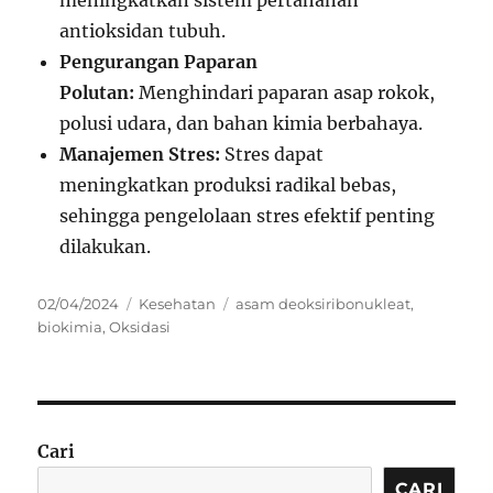
antioksidan tubuh.
Pengurangan Paparan
Polutan:
Menghindari paparan asap rokok,
polusi udara, dan bahan kimia berbahaya.
Manajemen Stres:
Stres dapat
meningkatkan produksi radikal bebas,
sehingga pengelolaan stres efektif penting
dilakukan.
Posted
Categories
Tags
02/04/2024
Kesehatan
asam deoksiribonukleat
,
on
biokimia
,
Oksidasi
Cari
CARI