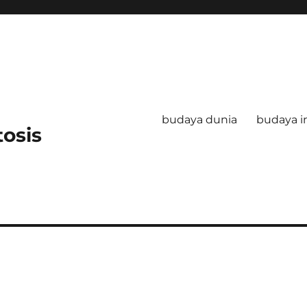
budaya dunia
budaya i
tosis