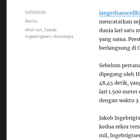
Posted
02/15/2025
langerhanscellhi
on
Categories
Berita
mencatatkan sej
Tags
Atlet lari
,
Jakob
dunia lari satu
Ingebrigtsen
,
Norwegia
yang sama. Prest
berlangsung di 
Sebelum pertandi
dipegang oleh H
48,45 detik, yan
lari 1.500 meter
dengan waktu 3 
Jakob Ingebrigt
kedua rekor ter
mil, Ingebrigts