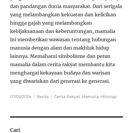
dan pandangan dunia masyarakat. Dari serigala
yang melambangkan kekuatan dan kelicikan
hingga gajah yang melambangkan
kebijaksanaan dan keberuntungan, mamalia
ini memberikan wawasan tentang hubungan
manusia dengan alam dan makhluk hidup
lainnya. Memahami simbolisme dan peran
mamalia dalam cerita rakyat membantu kita
menghargai kekayaan budaya dan warisan
yang diwariskan dari generasi ke generasi.
Posted
Categories
Tags
07/05/2024
Berita
Cerita Rakyat
,
Mamalia
,
Mitologi
on
Cari