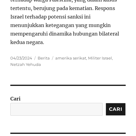
tertentu, berujung pada kematian. Respons
Israel terhadap potensi sanksi ini
menunjukkan ketegangan yang mungkin
mempengaruhi dinamika hubungan bilateral
kedua negara.
Posted
Categories
Tags
04/23/2024
Berita
amerika serikat
,
Militer Israel
,
on
Netzah Yehuda
Cari
CARI