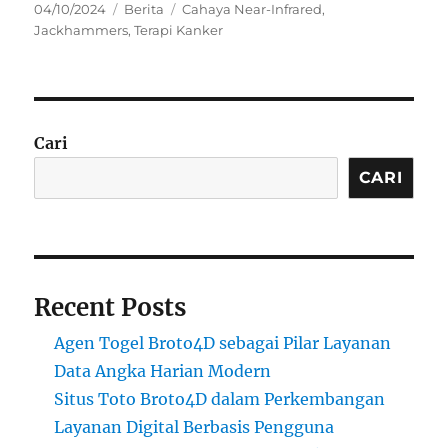
Posted
Categories
Tags
04/10/2024
Berita
Cahaya Near-Infrared
,
on
Jackhammers
,
Terapi Kanker
Cari
CARI
Recent Posts
Agen Togel Broto4D sebagai Pilar Layanan
Data Angka Harian Modern
Situs Toto Broto4D dalam Perkembangan
Layanan Digital Berbasis Pengguna