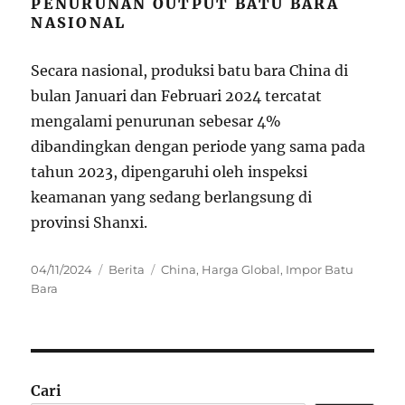
PENURUNAN OUTPUT BATU BARA
NASIONAL
Secara nasional, produksi batu bara China di
bulan Januari dan Februari 2024 tercatat
mengalami penurunan sebesar 4%
dibandingkan dengan periode yang sama pada
tahun 2023, dipengaruhi oleh inspeksi
keamanan yang sedang berlangsung di
provinsi Shanxi.
Posted
Categories
Tags
04/11/2024
Berita
China
,
Harga Global
,
Impor Batu
on
Bara
Cari